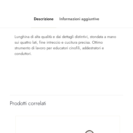
Descrizione
Informazioni aggiuntive
Lunghina di alta qualità e dai dettagli distintivi, stondata a mano
sui quattro lati, fine intreccio e cucitura precisa. Ottimo
strumento di lavoro per educatori cinofili, addestratori e
conduttori.
Colore
Testa di Moro
Lunghezza
1,5mt, 2,2mt
Prodotti correlati
Larghezza
8mm, 10mm, 12mm, 14mm
Colore minuteria
Ottone lucido
,
Cromato