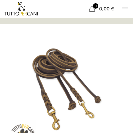
0
0,00
€