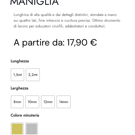
MANIGLIA
Lunghina di alta qualità e dai dettagli distintivi, stondata a mano
sui quattro lati, fine intreccio e cucitura precisa. Ottimo strumento
di lavoro per educatori cinofili, addestratori e conduttori.
A partire da:
17,90 €
Lunghezza
1,5mt
2,2mt
Larghezza
8mm
10mm
12mm
14mm
Colore minuteria