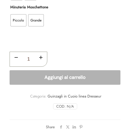
Minuteria Moschettone
Piccolo
Grande
LUNGHINA
"LINEA
DRESSEUR"
SENZA
MANIGLIA
Aggiungi al carrello
quantità
Categoria:
Guinzagli in Cuoio linea Dresseur
COD:
N/A
Share