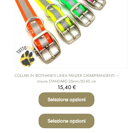
COLLARI IN BIOTHANE® LINEA PANZER CATARIFRANGENTI –
misura STANDARD 25mm/50-60 cm
15,40
€
Seleziona opzioni
Questo
prodotto
Seleziona opzioni
ha
più