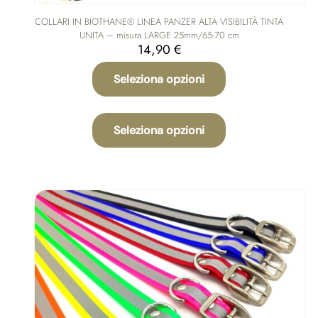
COLLARI IN BIOTHANE® LINEA PANZER ALTA VISIBILITÀ TINTA
UNITA – misura LARGE 25mm/65-70 cm
14,90
€
Seleziona opzioni
Questo
prodotto
Seleziona opzioni
ha
più
varianti.
Le
opzioni
possono
essere
scelte
nella
pagina
del
prodotto