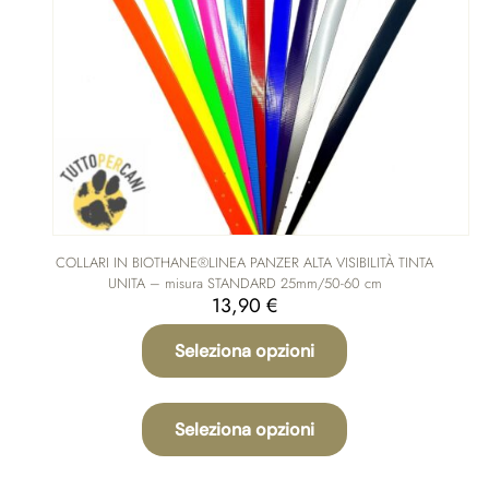
COLLARI IN BIOTHANE®LINEA PANZER ALTA VISIBILITÀ TINTA
UNITA – misura STANDARD 25mm/50-60 cm
13,90
€
Seleziona opzioni
Questo
prodotto
Seleziona opzioni
ha
più
varianti.