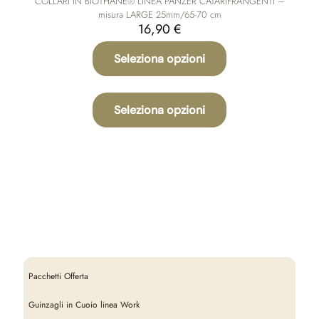
COLLARI IN BIOTHANE® LINEA PANZER CATARIFRANGENTI –
misura LARGE 25mm/65-70 cm
16,90
€
Seleziona opzioni
Questo
prodotto
Seleziona opzioni
ha
più
varianti.
Le
opzioni
possono
essere
scelte
nella
pagina
del
prodotto
Pacchetti Offerta
Guinzagli in Cuoio linea Work