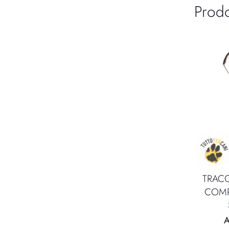
Prodo
TRACO
COMP
A