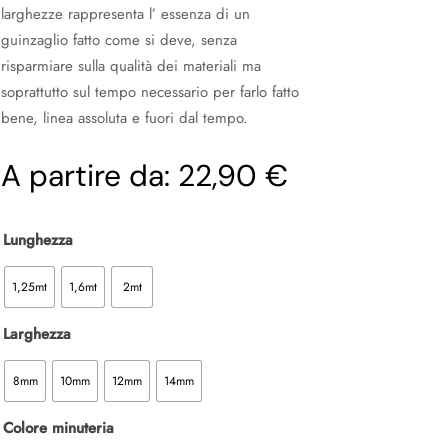
larghezze rappresenta l’ essenza di un
guinzaglio fatto come si deve, senza
risparmiare sulla qualità dei materiali ma
soprattutto sul tempo necessario per farlo fatto
bene, linea assoluta e fuori dal tempo.
A partire da:
22,90 €
Lunghezza
1,25mt
1,6mt
2mt
Larghezza
8mm
10mm
12mm
14mm
Colore minuteria