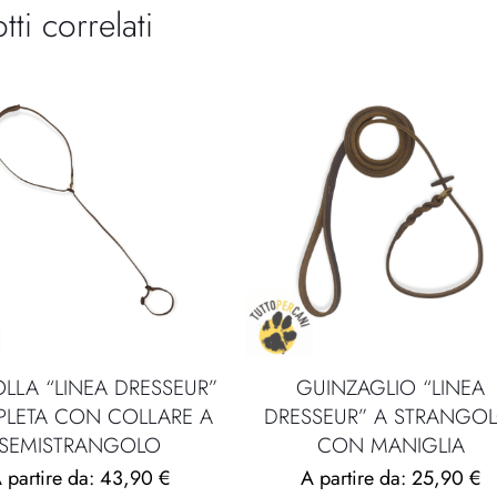
tti correlati
Colore minuteria
Minuteria
Moschettone
LLA “LINEA DRESSEUR”
GUINZAGLIO “LINEA
LETA CON COLLARE A
DRESSEUR” A STRANGOL
SEMISTRANGOLO
CON MANIGLIA
 partire da:
43,90
€
A partire da:
25,90
€