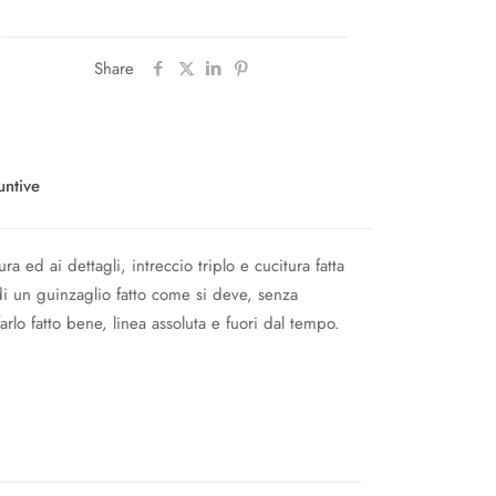
Share
untive
a ed ai dettagli, intreccio triplo e cucitura fatta
i un guinzaglio fatto come si deve, senza
arlo fatto bene, linea assoluta e fuori dal tempo.
Testa di Moro
1,25mt, 1,6mt, 2mt
mm, 10mm, 12mm, 14mm