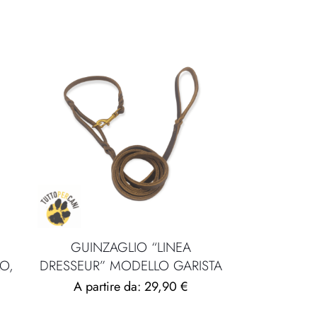
Ottone lucido
,
Cromato
Piccolo, Grande
GUINZAGLIO “LINEA
O,
DRESSEUR” MODELLO GARISTA
A partire da:
29,90
€