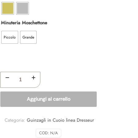
Minuteria Moschettone
Piccolo
Grande
GUINZAGLIO
"LINEA
DRESSEUR"
CON
Aggiungi al carrello
MANIGLIA
quantità
Categoria:
Guinzagli in Cuoio linea Dresseur
COD:
N/A