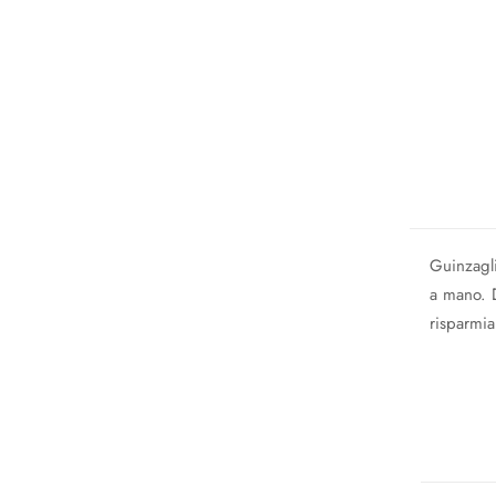
Guinzagli
a mano. D
risparmia