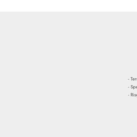
-
Ter
-
Spe
-
Ris