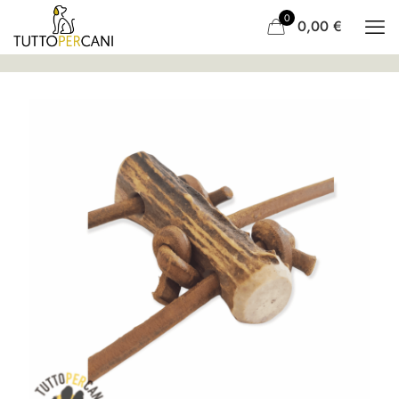
0
0,00
€