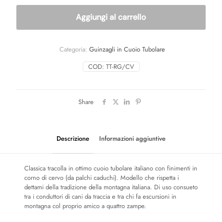
CON
Aggiungi al carrello
FINIMENTI
IN
CORNO
quantità
Categoria:
Guinzagli in Cuoio Tubolare
COD:
TT-RG/CV
Share
Descrizione
Informazioni aggiuntive
Classica tracolla in ottimo cuoio tubolare italiano con finimenti in
corno di cervo (da palchi caduchi). Modello che rispetta i
dettami della tradizione della montagna italiana. Di uso consueto
tra i conduttori di cani da traccia e tra chi fa escursioni in
montagna col proprio amico a quattro zampe.