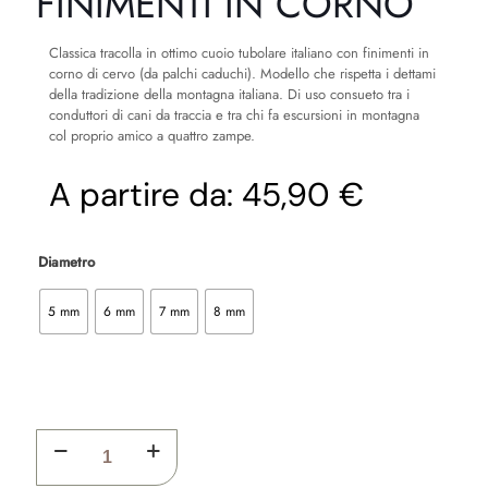
FINIMENTI IN CORNO
Classica tracolla in ottimo cuoio tubolare italiano con finimenti in
corno di cervo (da palchi caduchi). Modello che rispetta i dettami
della tradizione della montagna italiana. Di uso consueto tra i
conduttori di cani da traccia e tra chi fa escursioni in montagna
col proprio amico a quattro zampe.
A partire da:
45,90 €
Diametro
5 mm
6 mm
7 mm
8 mm
TRACOLLE
IN
CUOIO
TUBOLARE