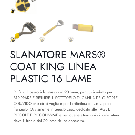
SLANATORE MARS®
COAT KING LINEA
PLASTIC 16 LAME
Di fatto il passo è lo stesso del 20 lame, per cui è adatto per
STRIPPARE E RIFINIRE IL SOTTOPELO DI CANI A PELO FORTE
O RUVIDO che dir si voglia e per la rifinitura di cani a pelo
frangiato. Ovviamente in questo caso, dedicato alle TAGLIE
PICCOLE E PICCOLISSIME e per quelle situazioni di toelettatura
dove il fronte del 20 lame risulta eccessivo.