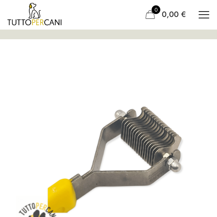
0
0,00
€