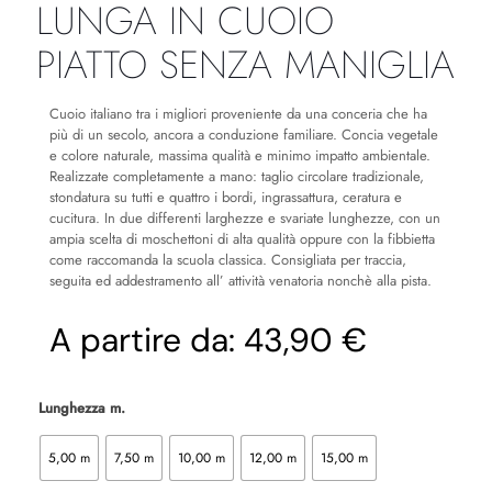
LUNGA IN CUOIO
PIATTO SENZA MANIGLIA
Cuoio italiano tra i migliori proveniente da una conceria che ha
più di un secolo, ancora a conduzione familiare. Concia vegetale
e colore naturale, massima qualità e minimo impatto ambientale.
Realizzate completamente a mano: taglio circolare tradizionale,
stondatura su tutti e quattro i bordi, ingrassattura, ceratura e
cucitura. In due differenti larghezze e svariate lunghezze, con un
ampia scelta di moschettoni di alta qualità oppure con la fibbietta
come raccomanda la scuola classica. Consigliata per traccia,
seguita ed addestramento all’ attività venatoria nonchè alla pista.
A partire da:
43,90 €
Lunghezza m.
5,00 m
7,50 m
10,00 m
12,00 m
15,00 m