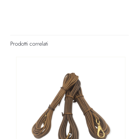
Colore Lunga
Naturale
Lunghezza m.
5,00 m, 7,50 m, 10,00 m, 12,00 m, 15,00 m
Prodotti correlati
Diametro
10 mm, 13 mm
Moschettone
Piccolo, Medio, Grande, Goccia, HS 60, HS 70, HS 80, Fibbietta