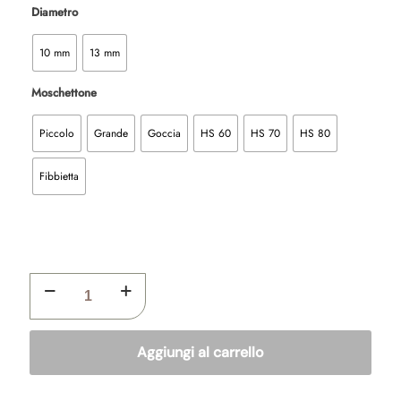
Diametro
10 mm
13 mm
Moschettone
Piccolo
Grande
Goccia
HS 60
HS 70
HS 80
Fibbietta
LUNGA
IN
CUOIO
PIATTO
SENZA
Aggiungi al carrello
MANIGLIA
quantità