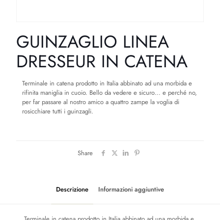
GUINZAGLIO LINEA
DRESSEUR IN CATENA
Terminale in catena prodotto in Italia abbinato ad una morbida e
rifinita maniglia in cuoio. Bello da vedere e sicuro… e perché no,
per far passare al nostro amico a quattro zampe la voglia di
rosicchiare tutti i guinzagli.
Share
Descrizione
Informazioni aggiuntive
Terminale in catena prodotto in Italia abbinato ad una morbida e