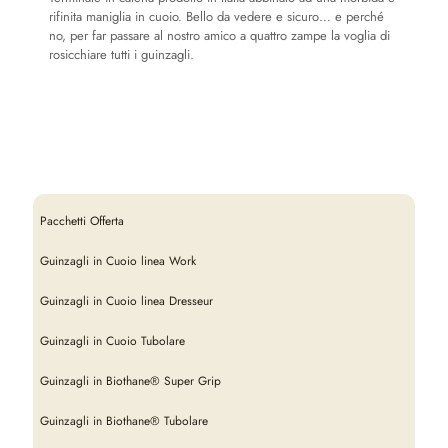
rifinita maniglia in cuoio. Bello da vedere e sicuro… e perché
no, per far passare al nostro amico a quattro zampe la voglia di
rosicchiare tutti i guinzagli.
Colore Lunga
Naturale
Lunghezza
10mt, 15mt, 5mt, 7,5mt
Pacchetti Offerta
Larghezza
5mm, 6mm, 7mm
Guinzagli in Cuoio linea Work
Colore minuteria
Guinzagli in Cuoio linea Dresseur
Ottone lucido
,
Cromato
Minuteria Moschettone
Guinzagli in Cuoio Tubolare
Piccolo, Medio, Grande, Pinza 60, Pinza 70, Pinza 80, Goccia
Guinzagli in Biothane® Super Grip
Guinzagli in Biothane® Tubolare