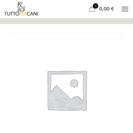
0
0,00
€