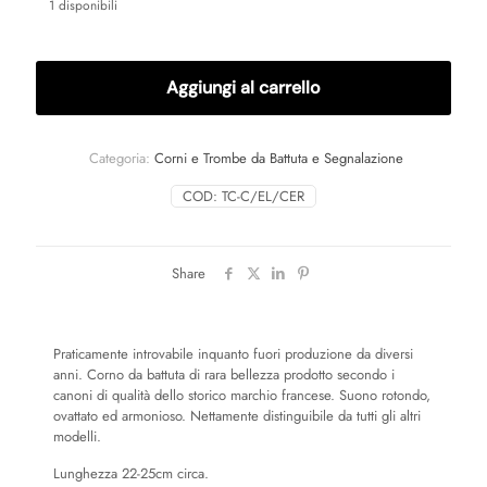
1 disponibili
Aggiungi al carrello
Categoria:
Corni e Trombe da Battuta e Segnalazione
COD:
TC-C/EL/CER
Share
Praticamente introvabile inquanto fuori produzione da diversi
anni. Corno da battuta di rara bellezza prodotto secondo i
canoni di qualità dello storico marchio francese. Suono rotondo,
ovattato ed armonioso. Nettamente distinguibile da tutti gli altri
modelli.
Lunghezza 22-25cm circa.