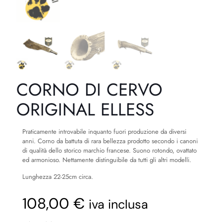
CORNO DI CERVO
ORIGINAL ELLESS
Praticamente introvabile inquanto fuori produzione da diversi
anni. Corno da battuta di rara bellezza prodotto secondo i canoni
di qualità dello storico marchio francese. Suono rotondo, ovattato
ed armonioso. Nettamente distinguibile da tutti gli altri modelli.
Lunghezza 22-25cm circa.
108,00 €
iva inclusa