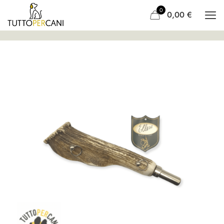
0
0,00
€