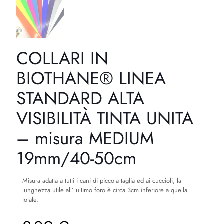
COLLARI IN
BIOTHANE® LINEA
STANDARD ALTA
VISIBILITÀ TINTA UNITA
– misura MEDIUM
19mm/40-50cm
Misura adatta a tutti i cani di piccola taglia ed ai cuccioli, la
lunghezza utile all’ ultimo foro è circa 3cm inferiore a quella
totale.