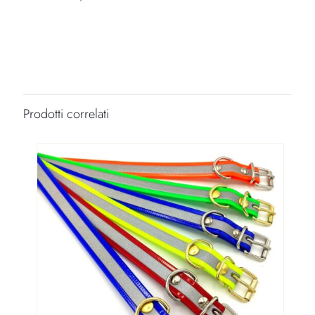
Larghezza
19mm
Colore Collare
Arancio Fluo, Giallo Fluo, Verde Fluo, Fucsia Fluo, Celeste, Rosso,
Blu, Viola, Silver, Bianco, Nero
Prodotti correlati
Lunghezza
40cm, 45cm, 50cm
Colore Minuteria
Argento, Oro