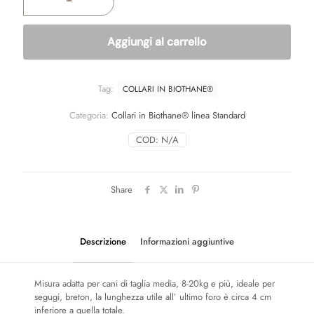
BIOTHANE®
LINEA
STANDARD
Aggiungi al carrello
ALTA
VISIBILITÀ
TINTA
UNITA
Tag:
COLLARI IN BIOTHANE®
-
misura
Categoria:
Collari in Biothane® linea Standard
MEDIUM
19mm/40-
COD:
N/A
50cm
quantità
Share
Descrizione
Informazioni aggiuntive
Misura adatta per cani di taglia media, 8-20kg e più, ideale per
segugi, breton, la lunghezza utile all’ ultimo foro è circa 4 cm
inferiore a quella totale.