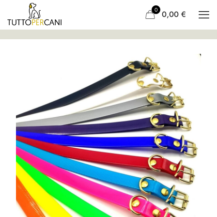
0
0,00
€