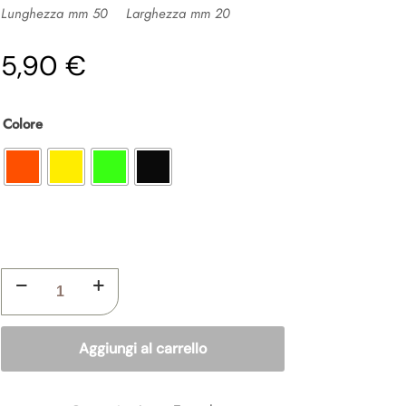
Lunghezza mm 50 Larghezza mm 20
5,90 €
Colore
ACME
TORNADO
636
quantità
Aggiungi al carrello