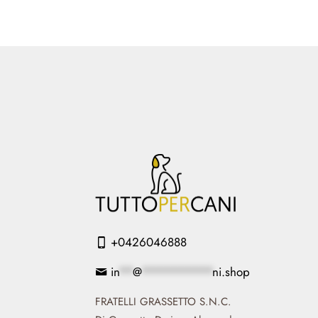
+0426046888
in
**
@
**********
ni.shop
FRATELLI GRASSETTO S.N.C.