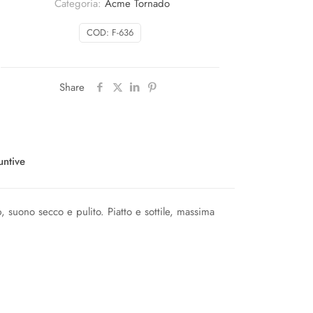
Categoria:
Acme Tornado
COD:
F-636
Share
untive
, suono secco e pulito. Piatto e sottile, massima
lo Fluo
,
Verde Fluo
,
Nero