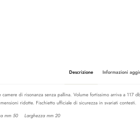
Descrizione
Informazioni aggi
tre camere di risonanza senza pallina. Volume fortissimo arriva a 117 db
mensioni ridotte. Fischietto ufficiale di sicurezza in svariati contesti.
za mm 50 Larghezza mm 20
Colore
Arancio Fluo
,
Gial