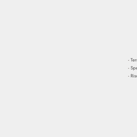
-
Ter
-
Spe
-
Ris