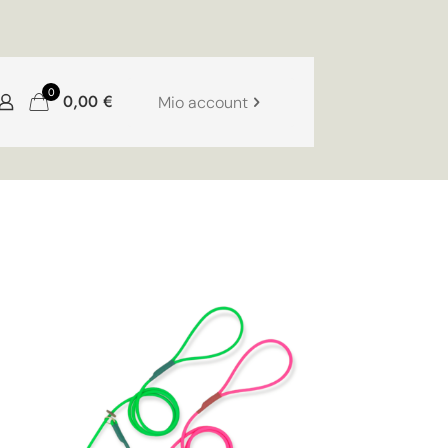
0
0,00
€
Mio account